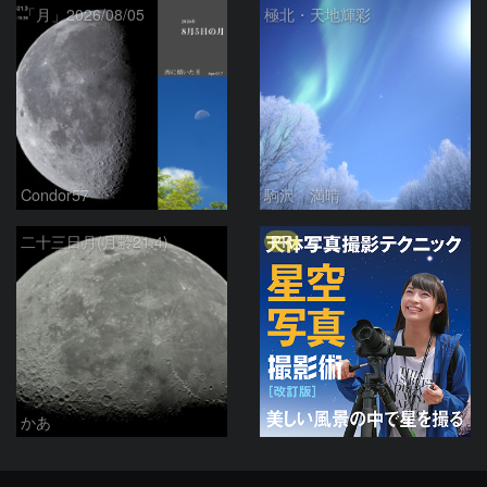
「月」2026/08/05
極北・天地輝彩
Condor57
駒沢 満晴
PR
二十三日月(月齢21.4)
かあ