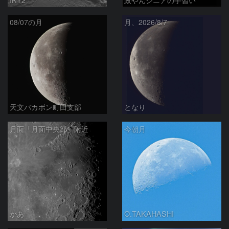
08/07の月
月、2026/8/7
天文バカボン町田支部
となり
月面「月面中央部」附近
今朝月
かあ
O.TAKAHASHI