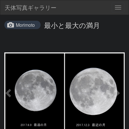
天体写真ギャラリー
Togg
navig
最小と最大の満月
Morimoto