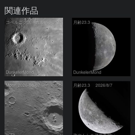
関連作品
コペルニクス、カルパチア山脈付近
月齢23.3
DunkelerMond
DunkelerMond
Moon 2026-08-07
月齢23.3 2026/8/7
IKT2
政やんシニアの手習い