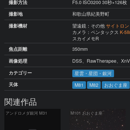
撮影方法
F5.0 ISO3200 30秒×126枚
撮影地
和歌山県紀美野町
撮影機材
望遠鏡：その他
サイトロン 
カメラ：ペンタックス
K-5
スカイメモR
焦点距離
350mm
画像処理
DSS、RawTherapee、X
カテゴリー
星雲・星団・銀河
天体
M81
M82
おおぐま座
関連作品
アンドロメダ銀河 M31
M101 おおぐま座