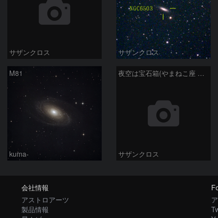
サザンクロス
サザンクロス
M81
夜空は宝石箱(やまねこ座 NGC2683) Seestar50
kuma-
サザンクロス
会社情報
Fo
アストロアーツ
ア
製品情報
Tw