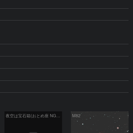
夜空は宝石箱(おとめ座 NGC5746) Seestar50
M82