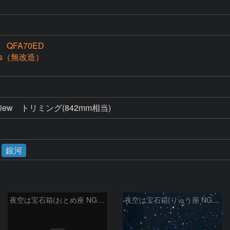
QFA70ED
IIs（無改造）
nView　トリミング(842mm相当)
銀河
夜空は宝石箱(おとめ座 NGC5566) Seestar50
夜空は宝石箱(りゅう座 NGC6503) Seestar50