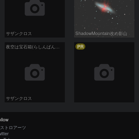
サザンクロス
ShadowMountain改め影山
PR
夜空は宝石箱(らしんばん座 NGC2613) Seestar50
サザンクロス
llow
ストロアーツ
itter