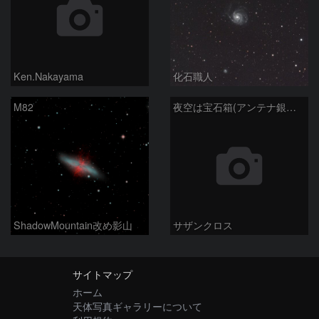
Ken.Nakayama
化石職人
M82
夜空は宝石箱(アンテナ銀河 NGC4038) Seestar50
ShadowMountain改め影山
サザンクロス
サイトマップ
ホーム
天体写真ギャラリーについて