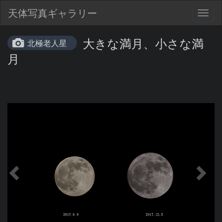
天体写真ギャラリー
Togg
navig
大きな満月、小さな満
北極老人星
月