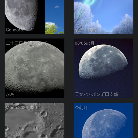
Condor57
駒沢 満晴
二十三日月(月齢21.4)
08/05の月
かあ
天文バカボン町田支部
Moon 2026-08-04
今朝月