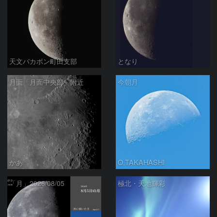
天文バカボン町田支部
となり
月面「月面中央部」附近
今朝月
かあ
O.TAKAHASHI
「月」2026/08/05
極北・天地輝彩