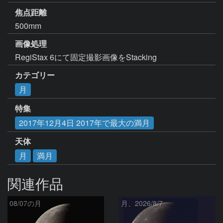
焦点距離
500mm
画像処理
RegiStax 6にて固定撮影画像をStacking
カテゴリー
月
特集
2017年12月4日 2017年で最大の満月
天体
月
満月
関連作品
08/07の月
月、2026/8/7