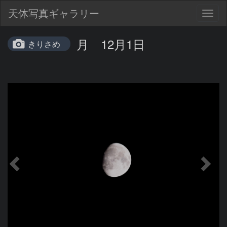
天体写真ギャラリー
Togg
navig
月 12月1日
きりさめ