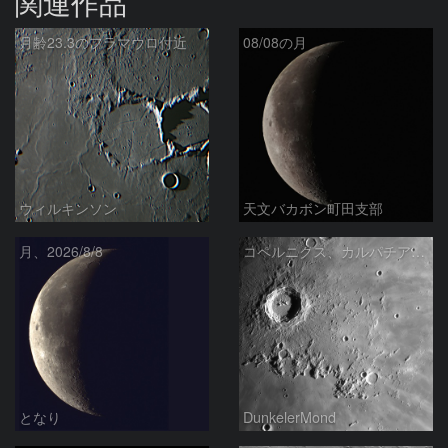
関連作品
月齢23.3のフラマウロ付近
08/08の月
ウィルキンソン
天文バカボン町田支部
月、2026/8/8
コペルニクス、カルパチア山脈付近
となり
DunkelerMond