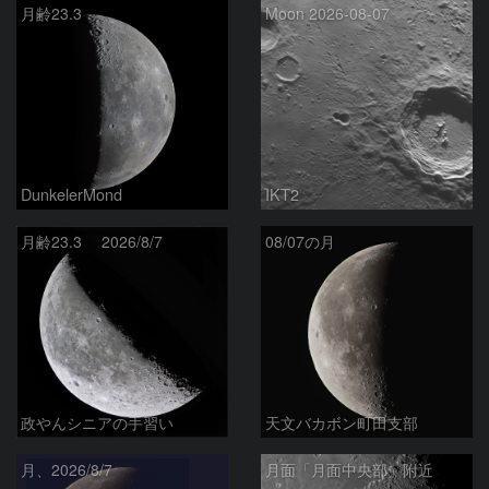
月齢23.3
Moon 2026-08-07
DunkelerMond
IKT2
月齢23.3 2026/8/7
08/07の月
政やんシニアの手習い
天文バカボン町田支部
月、2026/8/7
月面「月面中央部」附近