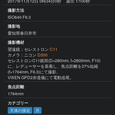
2017年11月12日 0時34分0秒
露出 1/100秒
撮影方法
ISO640 F6.3
撮影地
愛知県春日井市
撮影機材
望遠鏡：セレストロン
C11
カメラ：ニコン
D300
セレストロンC11鏡筒(D=280mm, f=2800mm, F10)
に、レデューサーを装着し、焦点距離を37%短縮
(f=1764mm, F6.3)にて撮影。

VIXEN GPD2赤道儀にて電動追尾。
焦点距離
1764mm
カテゴリー
天体の接近
月