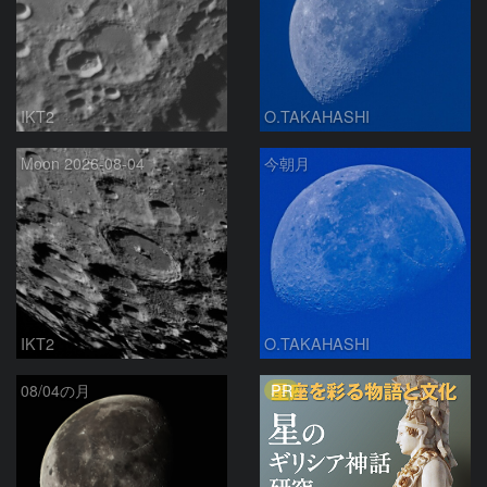
IKT2
O.TAKAHASHI
Moon 2026-08-04
今朝月
IKT2
O.TAKAHASHI
PR
08/04の月