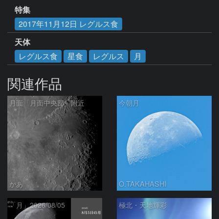
特集
2017年11月12日 レグルス食
天体
レグルス食
星食
レグルス
月
関連作品
月面「月面中央部」附近
今朝月
かあ
O.TAKAHASHI
「月」2026/08/05
極北・天地輝彩