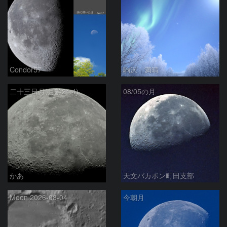
Condor57
駒沢 満晴
二十三日月(月齢21.4)
08/05の月
かあ
天文バカボン町田支部
Moon 2026-08-04
今朝月