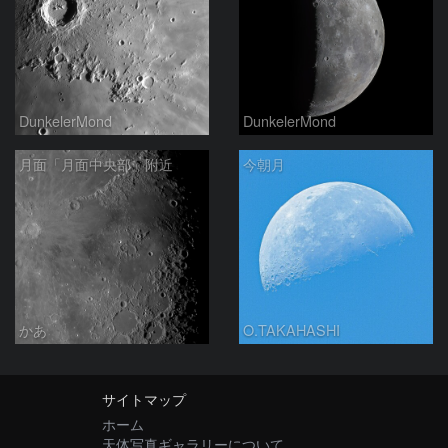
DunkelerMond
DunkelerMond
月面「月面中央部」附近
今朝月
かあ
O.TAKAHASHI
サイトマップ
ホーム
天体写真ギャラリーについて