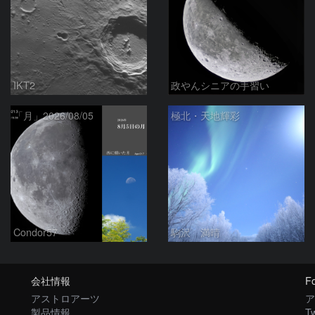
IKT2
政やんシニアの手習い
「月」2026/08/05
極北・天地輝彩
Condor57
駒沢 満晴
会社情報
Fo
アストロアーツ
ア
製品情報
Tw