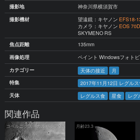
撮影地
神奈川県横須賀市
撮影機材
望遠鏡：キヤノン
EFS18-1
カメラ：キヤノン
EOS 70
SKYMENO RS
焦点距離
135mm
画像処理
ペイント Windowsフォトビ
カテゴリー
天体の接近
月
特集
2017年11月12日 レグル
天体
レグルス食
星食
レグ
関連作品
コペルニクス、カルパチア山脈付近
月齢23.3