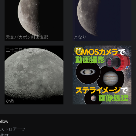
天文バカボン町田支部
となり
PR
二十三日月(月齢21.4)
かあ
llow
ストロアーツ
itter