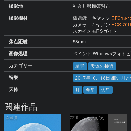
撮影地
神奈川県横須賀市
撮影機材
望遠鏡：キヤノン
EFS18-1
カメラ：キヤノン
EOS 70
スカイメモRSガイド
焦点距離
85mm
画像処理
ペイント Windowsフォトビ
カテゴリー
星景
天体の接近
特集
2017年10月18日 細い
天体
月
金星
火星
関連作品
今朝月
「月」2026/08/05