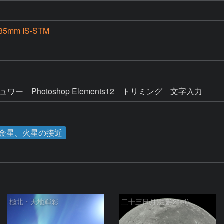
35mm IS-STM
D
ュワー　Photoshop Elements12　トリミング　文字入力
月と金星、火星の接近
極北・天地輝彩
二十三日月(月齢21.4)