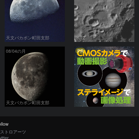
天文バカボン町田支部
IKT2
PR
08/04の月
天文バカボン町田支部
llow
ストロアーツ
itter