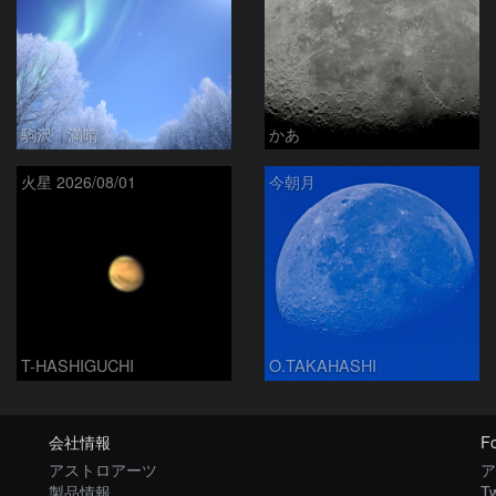
駒沢 満晴
かあ
火星 2026/08/01
今朝月
T-HASHIGUCHI
O.TAKAHASHI
会社情報
Fo
アストロアーツ
ア
製品情報
Tw