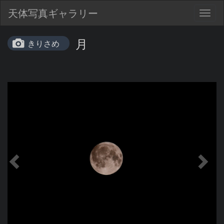
天体写真ギャラリー
Togg
navig
月
きりさめ