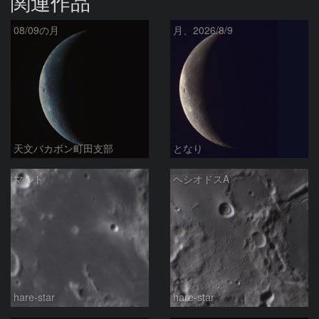
関連作品
08/09の月
月、2026/8/9
天文バカボン町田支部
となり
マルト
ヘシオドスA
hare-star
hare-star