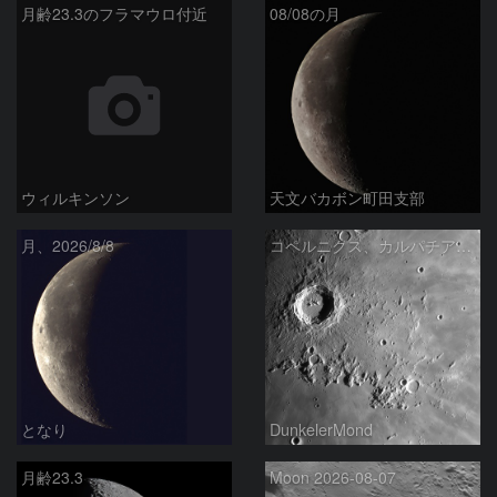
月齢23.3のフラマウロ付近
08/08の月
ウィルキンソン
天文バカボン町田支部
月、2026/8/8
コペルニクス、カルパチア山脈付近
となり
DunkelerMond
月齢23.3
Moon 2026-08-07