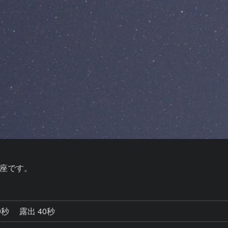
座です。
9秒
露出 40秒