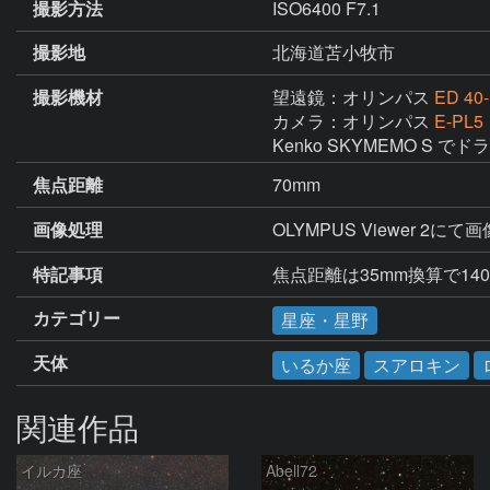
撮影方法
ISO6400 F7.1
撮影地
北海道苫小牧市
撮影機材
望遠鏡：オリンパス
ED 40-
カメラ：オリンパス
E-PL5
Kenko SKYMEMO S でド
焦点距離
70mm
画像処理
OLYMPUS Viewer 2にて
特記事項
焦点距離は35mm換算で14
カテゴリー
星座・星野
天体
いるか座
スアロキン
関連作品
イルカ座
Abell72