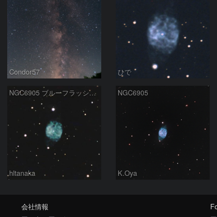
Condor57
ひで
NGC6905 ブルーフラッシュ星雲 いるか座
NGC6905
hltanaka
K.Oya
会社情報
Fo