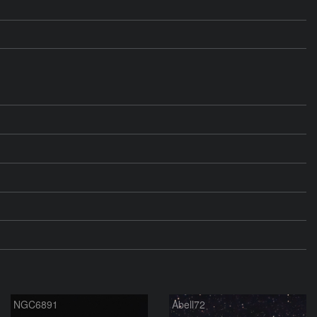
NGC6891
Abell72