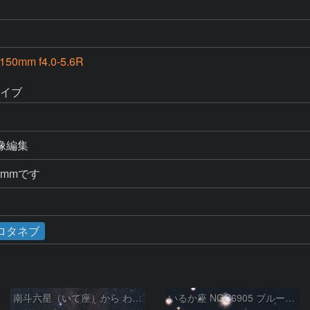
150mm f4.0-5.6R
ライブ
画像編集
0mmです
ロタネブ
南斗六星（いて座）から わし座付近の天の川
いるか座 NGC6905 ブルーフラッシュ星雲