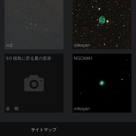
ｍ2
mikoyan
3/3 桜島に昇る夏の星座
NGC6891
谷 明
mikoyan
サイトマップ