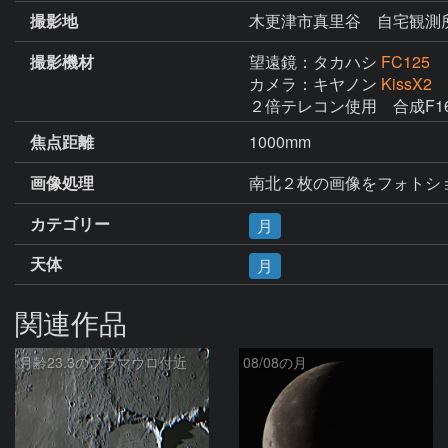
撮影地
木更津市真里谷 自宅観測
撮影機材
望遠鏡：タカハシ
FC125
カメラ：キヤノン
KissX2
２倍テレコン使用　合成F1
焦点距離
1000mm
画像処理
南北２枚の画像をフォトシ
カテゴリー
月
天体
月
関連作品
月齢23.3のフラマウロ付近
08/08の月