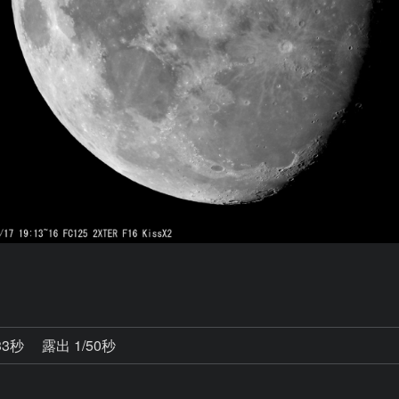
33秒
露出 1/50秒