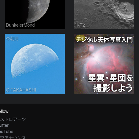
DunkelerMond
IKT2
PR
今朝月
O.TAKAHASHI
llow
ストロアーツ
itter
ouTube
空アナウンス