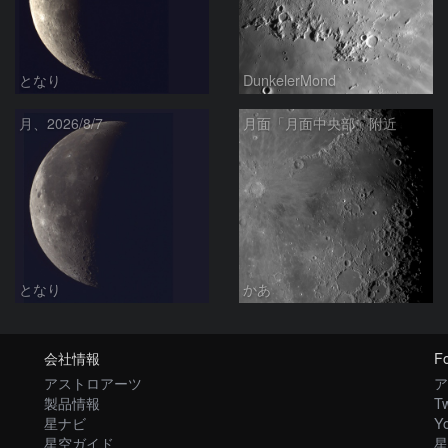
となり
DunkelerMond
月、2026/8/7
月面「月面中央部」附近
となり
かあ
会社情報
Fo
アストロアーツ
ア
製品情報
Tw
星ナビ
Y
星空ガイド
星