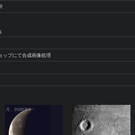
所
6
ョップにて合成画像処理
月、2026/8/8
コペルニクス、カルパチア山脈付近