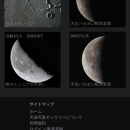
ウィルキンソン
天文バカボン町田支部
月齢23.3 2026/8/7
08/07の月
政やんシニアの手習い
天文バカボン町田支部
サイトマップ
ホーム
天体写真ギャラリーについて
利用規約
ログイン/新規登録