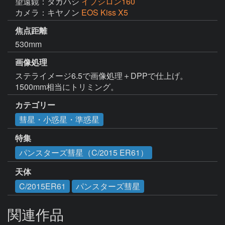
望遠鏡：タカハシ
イプシロン160
カメラ：キヤノン
EOS Kiss X5
焦点距離
530mm
画像処理
ステライメージ6.5で画像処理＋DPPで仕上げ。

1500mm相当にトリミング。
カテゴリー
彗星・小惑星・準惑星
特集
パンスターズ彗星（C/2015 ER61）
天体
C/2015ER61
パンスターズ彗星
関連作品