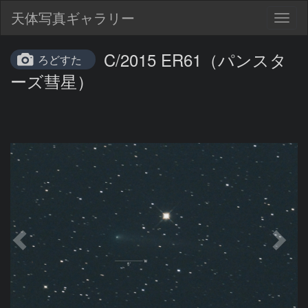
天体写真ギャラリー
Togg
navig
C/2015 ER61（パンスタ
ろどすた
ーズ彗星）