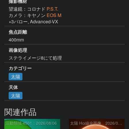
撮影機材
望遠鏡：コロナド
P.S.T.
カメラ：キヤノン
EOS M
×3バロー, Advanced-VX
焦点距離
400mm
画像処理
ステライメージ8にて処理
カテゴリー
太陽
天体
太陽
関連作品
活動領域 4501：2026/08/06
太陽 Hα線全面像 2026/08/07