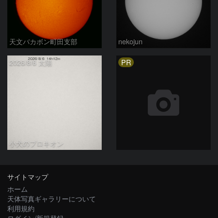
天文バカボン町田支部
nekojun
PR
2026/8/6 太陽
小犬のプロキオン
サイトマップ
ホーム
天体写真ギャラリーについて
利用規約
ログイン/新規登録