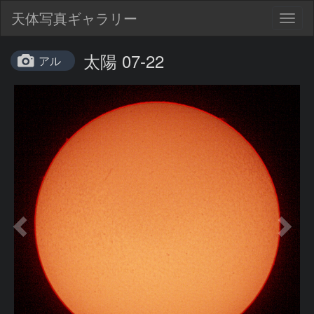
天体写真ギャラリー
Togg
navig
太陽 07-22
アル