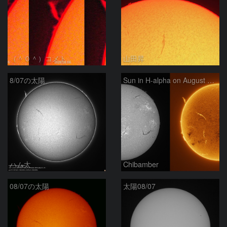
（＾０＾）コメト
山田昇
8/07の太陽
Sun in H-alpha on August 7, 2026
ハム太
Chibamber
08/07の太陽
太陽08/07