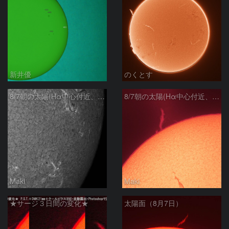
新井優
のくとす
8/7朝の太陽(Hα中心付近、4498、4502付近)
8/7朝の太陽(Hα中心付近、プロミネンス)
Maki
Maki
★サージ３日間の変化★
太陽面（8月7日）