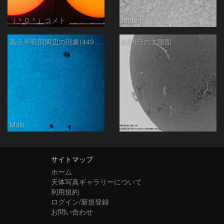
（＾０＾）コメト
toritori
黒点半暗部周辺の現象(4498、4502付近)8/6
8月6日の太陽面
Maki
ta-o
サイトマップ
ホーム
天体写真ギャラリーについて
利用規約
ログイン/新規登録
お問い合わせ