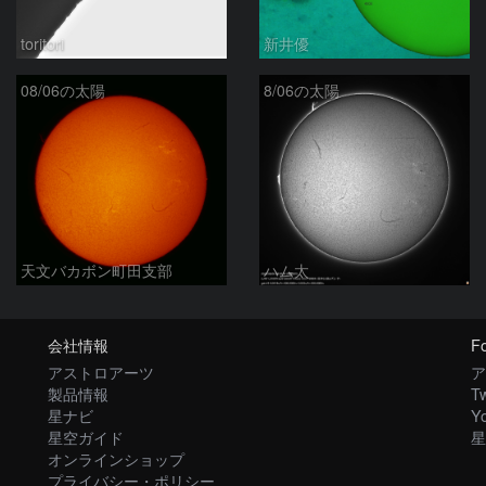
toritori
新井優
08/06の太陽
8/06の太陽
天文バカボン町田支部
ハム太
会社情報
Fo
アストロアーツ
ア
製品情報
Tw
星ナビ
Y
星空ガイド
星
オンラインショップ
プライバシー・ポリシー