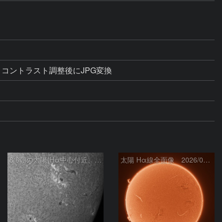
明るさコントラスト調整後にJPG変換
8/6朝の太陽(Hα中心付近、4498、4502付近)
太陽 Hα線全面像 2026/08/06