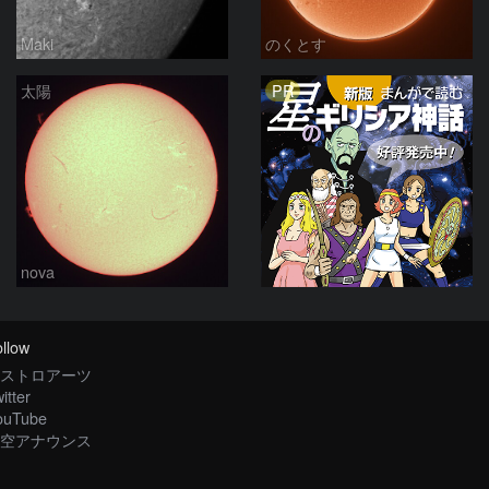
Maki
のくとす
PR
太陽
nova
llow
ストロアーツ
itter
ouTube
空アナウンス