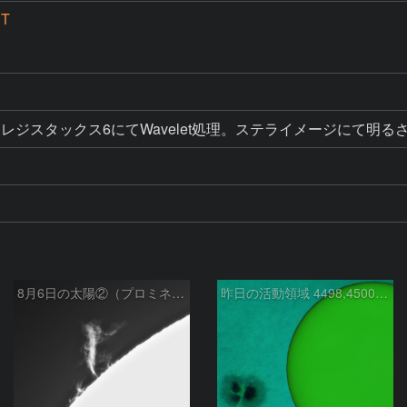
PT
スタック後レジスタックス6にてWavelet処理。ステライメージにて
8月6日の太陽②（プロミネン北東縁 ）
昨日の活動領域 4498,4500：2026/08/05