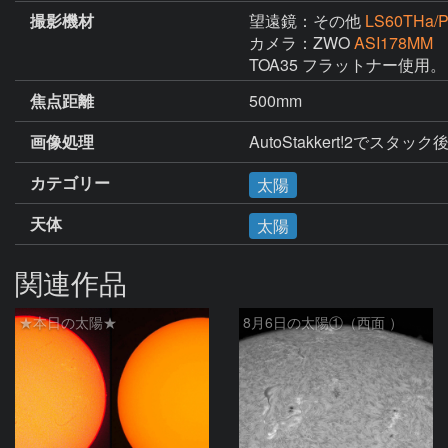
撮影機材
望遠鏡：その他
LS60THa/
カメラ：ZWO
ASI178MM
TOA35 フラットナー使用。
焦点距離
500mm
画像処理
AutoStakkert!2で
カテゴリー
太陽
天体
太陽
関連作品
★本日の太陽★
8月6日の太陽①（西面 ）