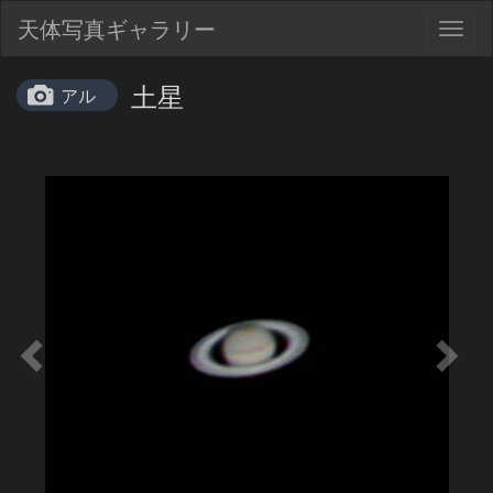
天体写真ギャラリー
Togg
navig
土星
アル