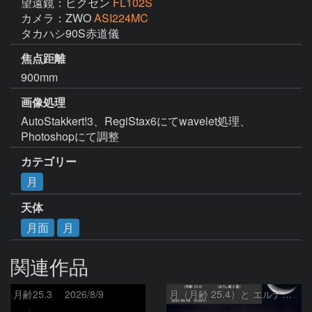
望遠鏡：ビクセン
FL102S
カメラ：ZWO
ASI224MC
タカハシ90S赤道儀
焦点距離
900mm
画像処理
AutoStakkert!3、RegiStax6にてwavelet処理、
Photoshopにて調整
カテゴリー
月
天体
月面
月
関連作品
月齢25.3 2026/8/9
月（月齢 25.4）と エルナト（おうし座β星）