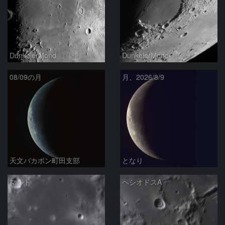
DunkelerMond
DunkelerMond
08/09の月
月、2026/8/9
天文バカボン町田支部
となり
マルト
ヘシオドスA