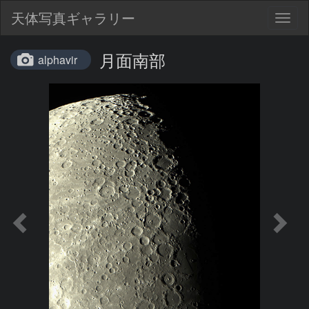
天体写真ギャラリー
Togg
navig
月面南部
alphavir