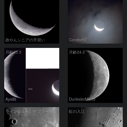
政やんシニアの手習い
Condor57
月齢25.3
月齢24.3
Aya鶴
DunkelerMond
ラインホルト、ケプラー付近
虹の入江