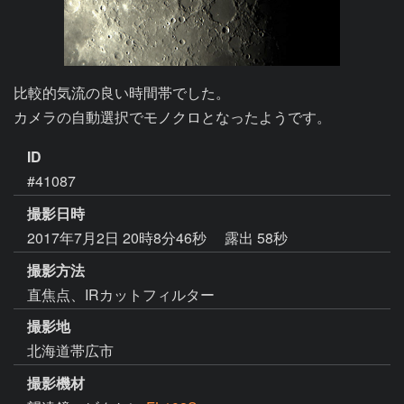
比較的気流の良い時間帯でした。

カメラの自動選択でモノクロとなったようです。
ID
#41087
撮影日時
2017年7月2日 20時8分46秒
露出 58秒
撮影方法
直焦点、IRカットフィルター
撮影地
北海道帯広市
撮影機材