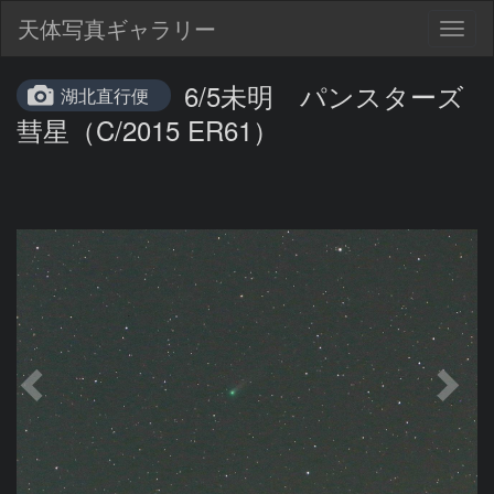
天体写真ギャラリー
Togg
navig
6/5未明 パンスターズ
湖北直行便
彗星（C/2015 ER61）