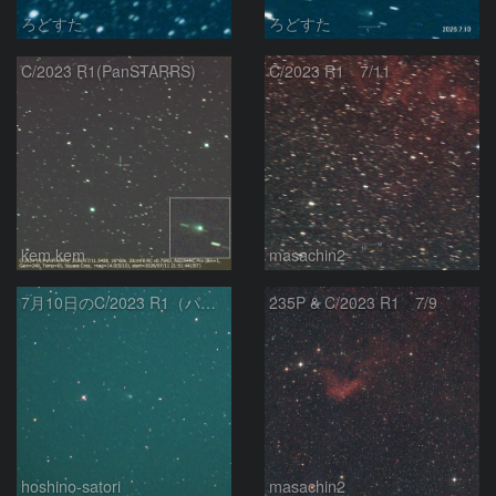
ろどすた
ろどすた
C/2023 R1(PanSTARRS)
C/2023 R1 7/11
kem.kem
masachin2
7月10日のC/2023 R1（パンスターズ彗星）
235P & C/2023 R1 7/9
hoshino-satori
masachin2