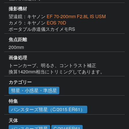
撮影機材
望遠鏡：キヤノン
EF 70-200mm F2.8L IS USM
カメラ：キヤノン
EOS 70D
ポータブル赤道儀スカイメモRS
焦点距離
200mm
画像処理
トーンカーブ、明るさ、コントラスト補正

換算1420mm相当にトリミングしてあります。
カテゴリー
彗星・小惑星・準惑星
特集
パンスターズ彗星（C/2015 ER61）
天体
パンスターズ彗星
C/2015ER61