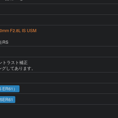
00mm F2.8L IS USM
D
モRS
トラスト補正

ミングしてあります。
 ER61）
15ER61