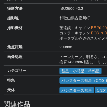
撮影方法
ISO2500 F3.2
撮影地
和歌山県古座川町
撮影機材
望遠鏡：キヤノン
EF 70-2
カメラ：キヤノン
EOS 70
ポータブル赤道儀スカイメ
焦点距離
200mm
画像処理
トーンカーブ、明るさ、コン
換算1420mm相当にトリ
カテゴリー
彗星・小惑星・準惑星
特集
パンスターズ彗星（C/2015
天体
パンスターズ彗星
C/20
関連作品