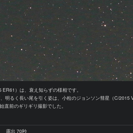
 ER61）は、衰え知らずの様相です。

明るく長い尾を引く姿は、小粒のジョンソン彗星（C/2015 V
始直前のギリギリ撮影でした。
秒
露出 70秒