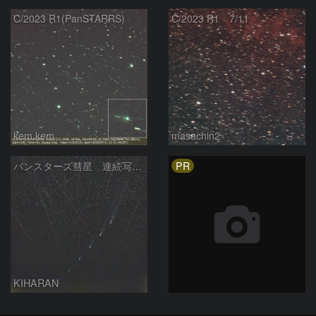
C/2023 R1(PanSTARRS)
C/2023 R1 7/11
kem.kem
masachin2
PR
パンスターズ彗星 連続写真 再処理
KIHARAN