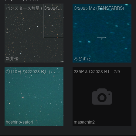
パンスターズ彗星 ( C/2024R4 )：2026/07/27
C/2025 M2 (PANSTARRS)
新井優
ろどすた
7月10日のC/2023 R1（パンスターズ彗星）
235P & C/2023 R1 7/9
hoshino-satori
masachin2