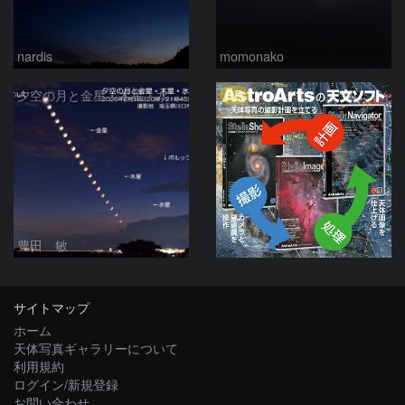
nardis
momonako
PR
夕空の月と金星・木星・水星の接近 2026/6/18
豊田 敏
サイトマップ
ホーム
天体写真ギャラリーについて
利用規約
ログイン/新規登録
お問い合わせ