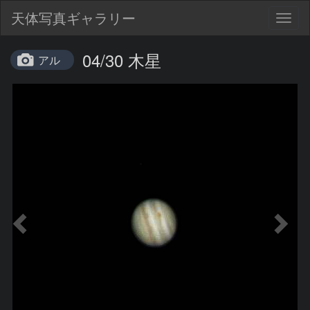
天体写真ギャラリー
Togg
navig
04/30 木星
アル