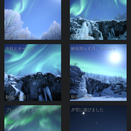
駒沢 満晴
駒沢 満晴
氷柱とオーロラ
峡谷照らす月、オーロラ
駒沢 満晴
駒沢 満晴
ブレイクアップオーロラ
夕空に並びました