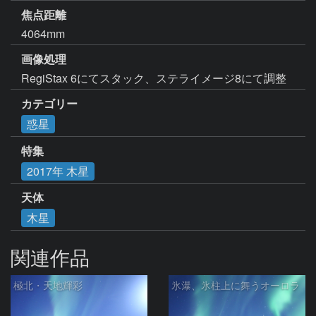
焦点距離
4064mm
画像処理
RegiStax 6にてスタック、ステライメージ8にて調整
カテゴリー
惑星
特集
2017年 木星
天体
木星
関連作品
極北・天地輝彩
氷瀑、氷柱上に舞うオーロラ