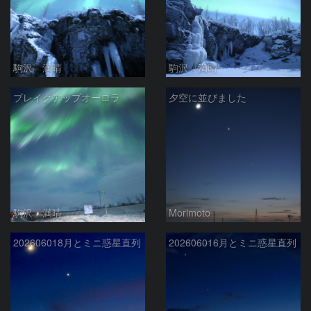
駒沢 満晴
駒沢 満晴
ブレイクアップオーロラ
夕空に並びました
駒沢 満晴
Morimoto
202606018月とミニ惑星直列
202606016月とミニ惑星直列