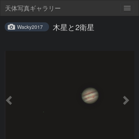
天体写真ギャラリー
Togg
navig
木星と2衛星
Wacky2017