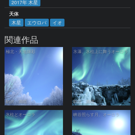
2017年 木星
天体
木星
エウロパ
イオ
関連作品
極北・天地輝彩
氷瀑、氷柱上に舞うオーロラ
駒沢 満晴
駒沢 満晴
氷柱とオーロラ
峡谷照らす月、オーロラ