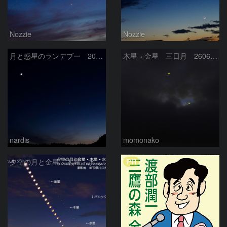
Nozzie
Nozzie
月と惑星のランデブー 2026/06/19
木星 金星 三日月 260618
nardis
momonako
PR
夕空の月と金星・木星・水星の接近 2026/6/18