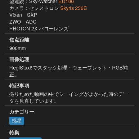
望遠鏡：Sky-Watcher
ED100
カメラ：セレストロン
Skyris 236C
Vixen　SXP

ZWO　ADC

PHOTON 2X バローレンズ
焦点距離
900mm
画像処理
RegiStax6でスタック処理・ウェーブレット・RGB補
正。
特記事項
撮りためた動画の中でシーイングがよかった時のデー
タを見直しています。
カテゴリー
惑星
特集