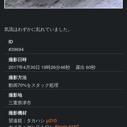
気流はわずかに乱れていました。
ID
#39694
撮影日時
2017年4月30日 19時26分46秒
露出 60秒
撮影方法
動画70%をスタック処理
撮影地
三重県津市
撮影機材
望遠鏡：タカハシ
μ210
カメラ：セレストロン
Skyris 618C