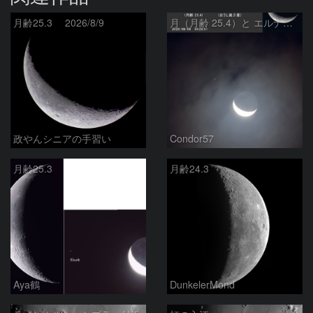
月齢25.3 2026/8/9
月（月齢 25.4）と エルナト（おうし座β星）
政やんシニアの手習い
Condor57
月齢25.3
月齢24.3
Aya鶴
DunkelerMond