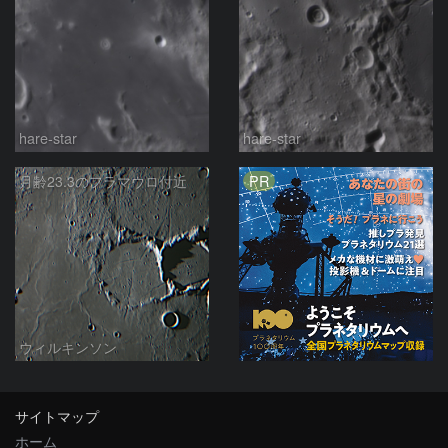
hare-star
hare-star
PR
月齢23.3のフラマウロ付近
ウィルキンソン
サイトマップ
ホーム