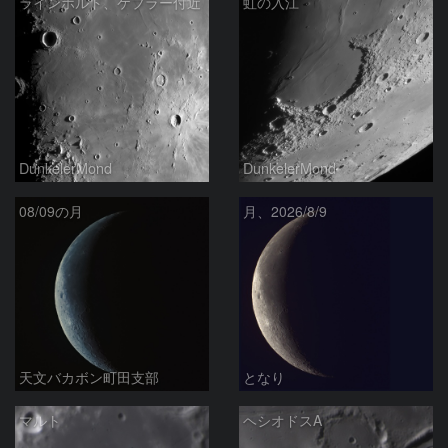
ラインホルト、ケプラー付近
虹の入江
DunkelerMond
DunkelerMond
08/09の月
月、2026/8/9
天文バカボン町田支部
となり
マルト
ヘシオドスA