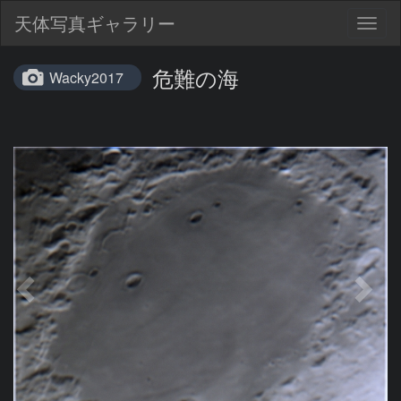
天体写真ギャラリー
Togg
navig
危難の海
Wacky2017