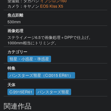
望遠鏡：タカハシ
イプシロン160
カメラ：キヤノン
EOS Kiss X5
焦点距離
530mm
画像処理
ステライメージ6.5で画像処理＋DPPで仕上げ。

1000mm相当にトリミング。
カテゴリー
彗星・小惑星・準惑星
特集
パンスターズ彗星（C/2015 ER61）
天体
C/2015ER61
パンスターズ彗星
関連作品