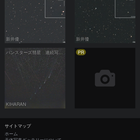
新井優
新井優
PR
パンスターズ彗星 連続写真 再処理
KIHARAN
サイトマップ
ホーム
天体写真ギャラリーについて