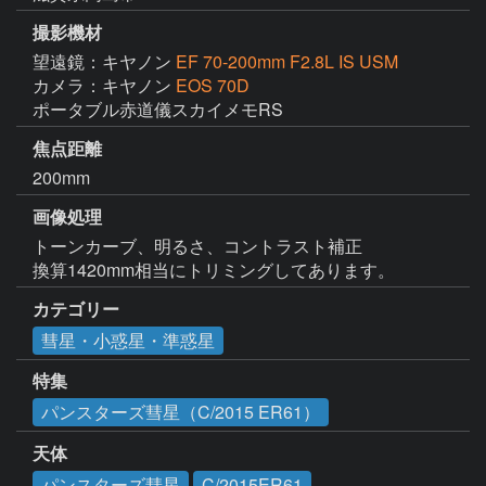
撮影機材
望遠鏡：キヤノン
EF 70-200mm F2.8L IS USM
カメラ：キヤノン
EOS 70D
ポータブル赤道儀スカイメモRS
焦点距離
200mm
画像処理
トーンカーブ、明るさ、コントラスト補正

換算1420mm相当にトリミングしてあります。
カテゴリー
彗星・小惑星・準惑星
特集
パンスターズ彗星（C/2015 ER61）
天体
パンスターズ彗星
C/2015ER61