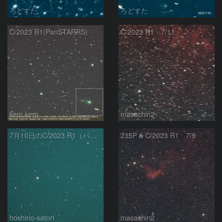
ろどすた
ろどすた
C/2023 R1(PanSTARRS)
C/2023 R1 7/11
kem.kem
masachin2
7月10日のC/2023 R1（パンスターズ彗星）
235P & C/2023 R1 7/9
hoshino-satori
masachin2