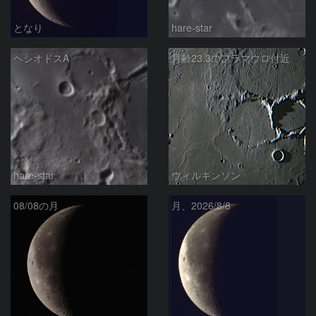
となり
hare-star
ヘシオドスA
月齢23.3のフラマウロ付近
hare-star
ウィルキンソン
08/08の月
月、2026/8/8