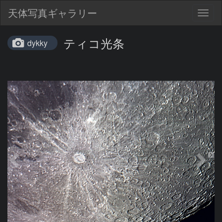
天体写真ギャラリー
Togg
navig
ティコ光条
dykky