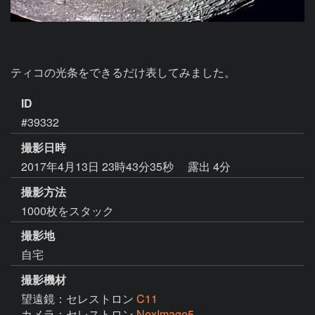
ティコの光条をできるだけ表してみました。
ID
#39332
撮影日時
2017年4月13日 23時43分35秒
露出 4分
撮影方法
1000枚をスタック
撮影地
自宅
撮影機材
望遠鏡：セレストロン
C11
カメラ：セレストロン
NexImage5