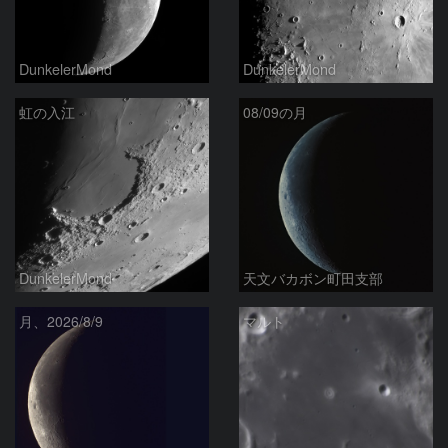
DunkelerMond
DunkelerMond
虹の入江
08/09の月
DunkelerMond
天文バカボン町田支部
月、2026/8/9
マルト