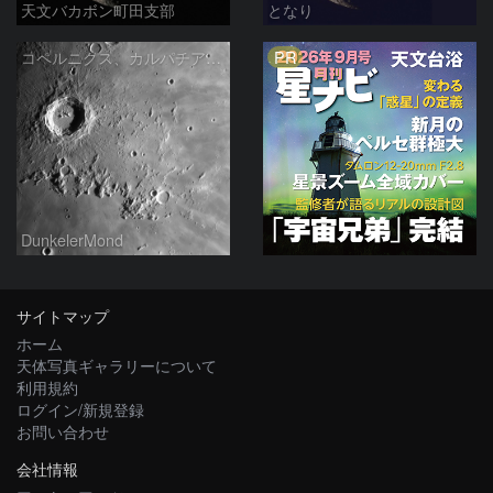
天文バカボン町田支部
となり
PR
コペルニクス、カルパチア山脈付近
DunkelerMond
サイトマップ
ホーム
天体写真ギャラリーについて
利用規約
ログイン/新規登録
お問い合わせ
会社情報