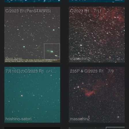
C/2023 R1(PanSTARRS)
C/2023 R1 7/11
kem.kem
masachin2
7月10日のC/2023 R1（パンスターズ彗星）
235P & C/2023 R1 7/9
hoshino-satori
masachin2