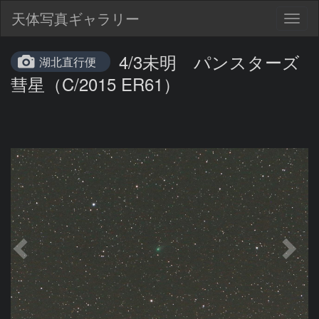
天体写真ギャラリー
Togg
navig
4/3未明 パンスターズ
湖北直行便
彗星（C/2015 ER61）