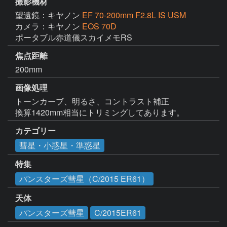
撮影機材
望遠鏡：キヤノン
EF 70-200mm F2.8L IS USM
カメラ：キヤノン
EOS 70D
ポータブル赤道儀スカイメモRS
焦点距離
200mm
画像処理
トーンカーブ、明るさ、コントラスト補正

換算1420mm相当にトリミングしてあります。
カテゴリー
彗星・小惑星・準惑星
特集
パンスターズ彗星（C/2015 ER61）
天体
パンスターズ彗星
C/2015ER61