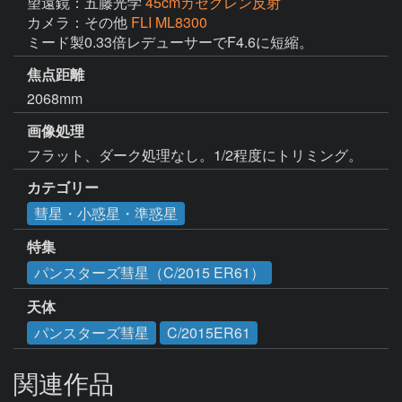
望遠鏡：五藤光学
45cmカセグレン反射
カメラ：その他
FLI ML8300
ミード製0.33倍レデューサーでF4.6に短縮。
焦点距離
2068mm
画像処理
フラット、ダーク処理なし。1/2程度にトリミング。
カテゴリー
彗星・小惑星・準惑星
特集
パンスターズ彗星（C/2015 ER61）
天体
パンスターズ彗星
C/2015ER61
関連作品