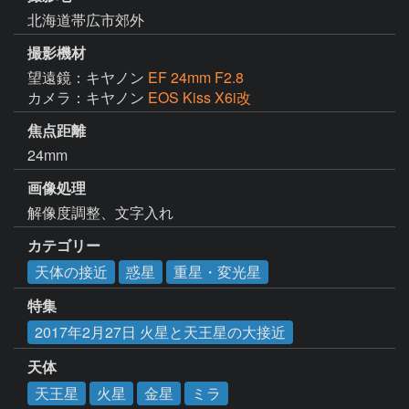
北海道帯広市郊外
撮影機材
望遠鏡：キヤノン
EF 24mm F2.8
カメラ：キヤノン
EOS Kiss X6i改
焦点距離
24mm
画像処理
解像度調整、文字入れ
カテゴリー
天体の接近
惑星
重星・変光星
特集
2017年2月27日 火星と天王星の大接近
天体
天王星
火星
金星
ミラ