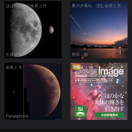
ほぼ同位相の金星と月
夏の夕暮れ 沈む金星と月 2026/7/20
久保庭敦男
豊田 敏
PR
金星と月
Persephone