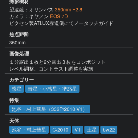
撮影機材
望遠鏡：オリンパス
350mm F2.8
カメラ：キヤノン
EOS 7D
ビクセン製ATLUX赤道儀にてノータッチガイド
焦点距離
350mm
画像処理
１分露出１枚と2分露出３枚をコンポジット

レベル調整、コントラスト調整を実施
カテゴリー
惑星
彗星・小惑星・準惑星
特集
池谷・村上彗星（332P/2010 V1）
天体
池谷・村上彗星
C/2010
V1
土星
bw22