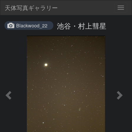
天体写真ギャラリー
Togg
navig
池谷・村上彗星
Blackwood_22