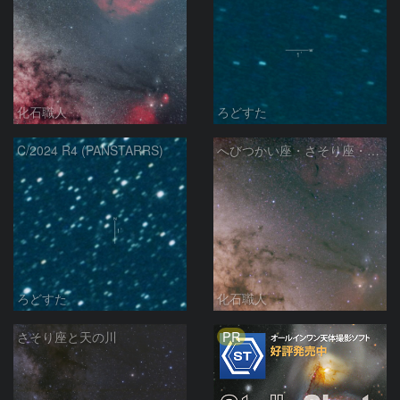
化石職人
ろどすた
C/2024 R4 (PANSTARRS)
へびつかい座・さそり座・いて座と天の川
ろどすた
化石職人
PR
さそり座と天の川