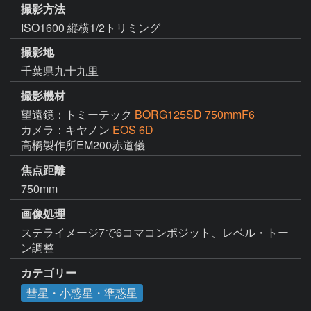
撮影方法
ISO1600 縦横1/2トリミング
撮影地
千葉県九十九里
撮影機材
望遠鏡：トミーテック
BORG125SD 750mmF6
カメラ：キヤノン
EOS 6D
高橋製作所EM200赤道儀
焦点距離
750mm
画像処理
ステライメージ7で6コマコンポジット、レベル・トー
ン調整
カテゴリー
彗星・小惑星・準惑星