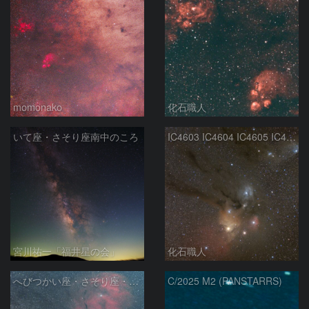
momonako
化石職人
いて座・さそり座南中のころ
IC4603 IC4604 IC4605 IC4606 Sh2-9 IC4592 カラフルタウン 青い馬頭星雲 さそり座
宮川祐一「福井星の会」
化石職人
へびつかい座・さそり座・いて座と天の川
C/2025 M2 (PANSTARRS)