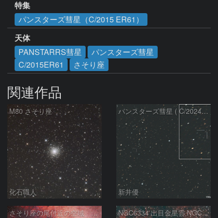
特集
パンスターズ彗星（C/2015 ER61）
天体
PANSTARRS彗星
パンスターズ彗星
C/2015ER61
さそり座
関連作品
M80 さそり座
パンスターズ彗星 ( C/2024R4 )：2026/07/27
化石職人
新井優
さそり座の尾付近の空域 260718
NGC6334 出目金星雲 NGC6357 彼岸花星雲 さそり座