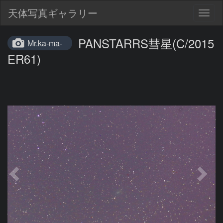
天体写真ギャラリー
Togg
navig
PANSTARRS彗星(C/2015
Mr.ka-ma-
ER61)