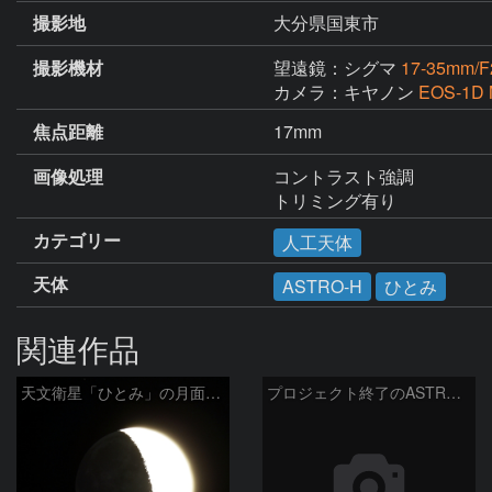
撮影地
大分県国東市
撮影機材
望遠鏡：シグマ
17-35mm/F
カメラ：キヤノン
EOS-1D 
焦点距離
17mm
画像処理
コントラスト強調

トリミング有り
カテゴリー
人工天体
天体
ASTRO-H
ひとみ
関連作品
天文衛星「ひとみ」の月面通過
プロジェクト終了のASTRO-H