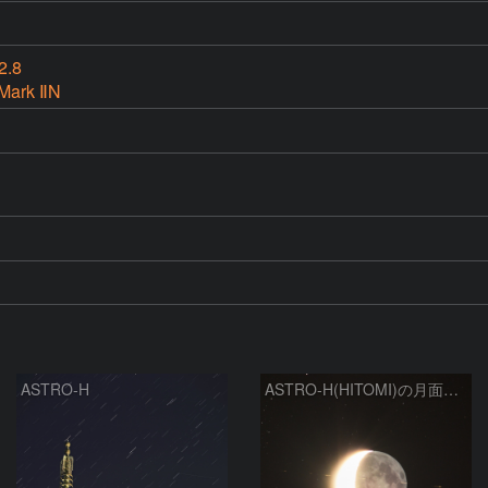
2.8
Mark ⅡN
ASTRO-H
ASTRO-H(HITOMI)の月面通過