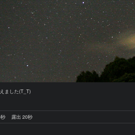
した(T_T)
0秒
露出 20秒