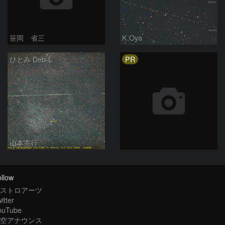
笹岡 省三
K.Oya
PR
ひとみ Deb-L
山本憲行
llow
ストロアーツ
itter
ouTube
空アナウンス