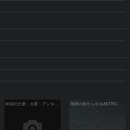
8/22の土星・火星・アンタレスと光跡
地球の影から出るASTRO-H (HITOMI)