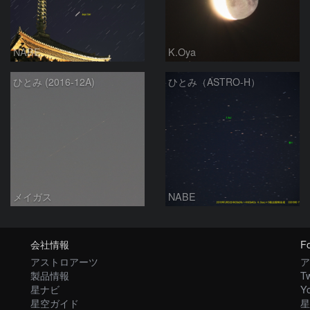
NABE
K.Oya
ひとみ (2016-12A)
ひとみ（ASTRO-H）
メイガス
NABE
会社情報
Fo
アストロアーツ
ア
製品情報
Tw
星ナビ
Y
星空ガイド
星