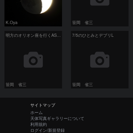
K.Oya
笹岡 省三
明方のオリオン座を行くASTRO-H (HITOMI)
7/5のひとみとデブリL
笹岡 省三
笹岡 省三
サイトマップ
ホーム
天体写真ギャラリーについて
利用規約
ログイン/新規登録