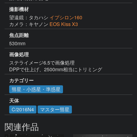
撮影機材
望遠鏡：タカハシ
イプシロン160
カメラ：キヤノン
EOS Kiss X3
焦点距離
530mm
画像処理
ステライメージ6.5で画像処理

DPPで仕上げ、2500mm相当にトリミング
カテゴリー
彗星・小惑星・準惑星
天体
C/2016N4
マスター彗星
関連作品