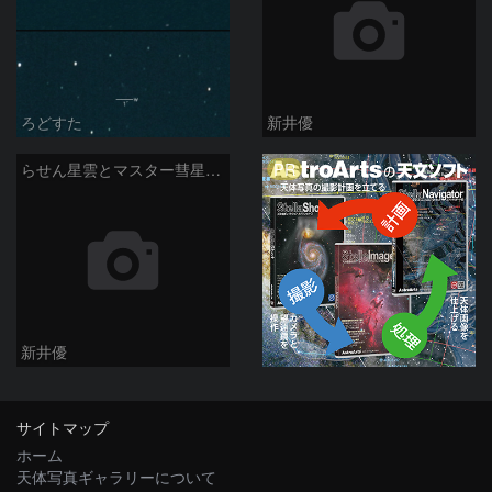
ろどすた
新井優
PR
らせん星雲とマスター彗星：2021/11/29
新井優
サイトマップ
ホーム
天体写真ギャラリーについて