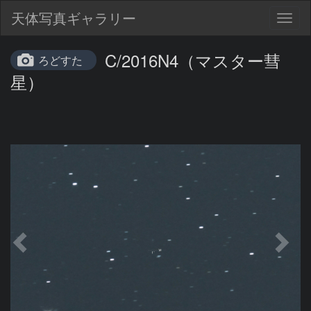
天体写真ギャラリー
Togg
navig
C/2016N4（マスター彗
ろどすた
星）