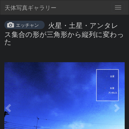
天体写真ギャラリー
Togg
navig
火星・土星・アンタレ
エッチャン
ス集合の形が三角形から縦列に変わっ
た