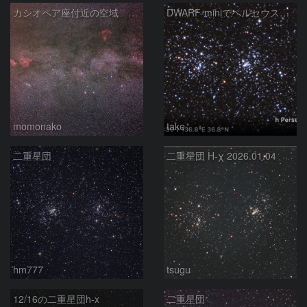
カシオペア座付近の空域 260720
DWARF-miniでペルセウス座の二重星団
momonako
take
二重星団
二重星団 H-χ 2026.01.04
hm777
tsugu
12/16の二重星団h-x
二重星団