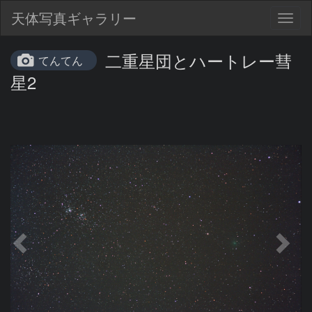
天体写真ギャラリー
Togg
navig
二重星団とハートレー彗
てんてん
星2