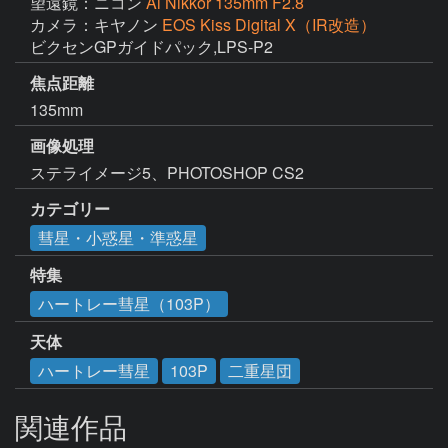
望遠鏡：ニコン
Ai Nikkor 135mm F2.8
カメラ：キヤノン
EOS Kiss Digital X（IR改造）
ビクセンGPガイドパック,LPS-P2
焦点距離
135mm
画像処理
ステライメージ5、PHOTOSHOP CS2
カテゴリー
彗星・小惑星・準惑星
特集
ハートレー彗星（103P）
天体
ハートレー彗星
103P
二重星団
関連作品