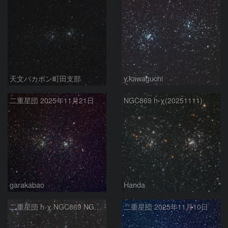
天文バカボン町田支部
y.kawaguchi
二重星団 2025年11月21日
NGC869 h-χ(20251111)
garakabao
Handa
二重星団 h-χ NGC869 NGC884 ペルセウス座
二重星団 2025年11月10日