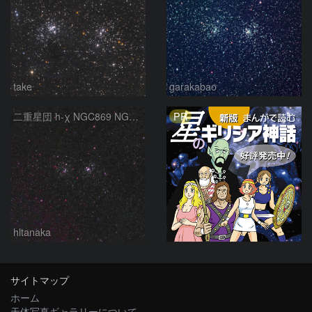
take
garakabao
PR
二重星団 h-χ NGC869 NGC884 ペルセウス座
hltanaka
サイトマップ
ホーム
天体写真ギャラリーについて