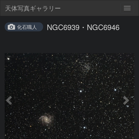
天体写真ギャラリー
Togg
navig
NGC6939・NGC6946
化石職人