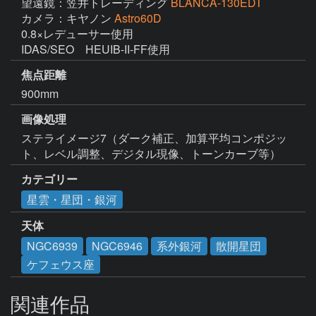
望遠鏡：笠井トレーディング
BLANCA-130EDT
カメラ：キヤノン
Astro60D
0.8×レデューサー使用

IDAS/SEO　HEUIB-II-FF使用
焦点距離
900mm
画像処理
ステライメージ7（ダーク補正、加算平均コンポジッ
ト、レベル調整、デジタル現像、トーンカーブ等）
カテゴリー
星雲・星団・銀河
天体
NGC6939
NGC6946
系外銀河
散開星団
ケフェウス座
関連作品