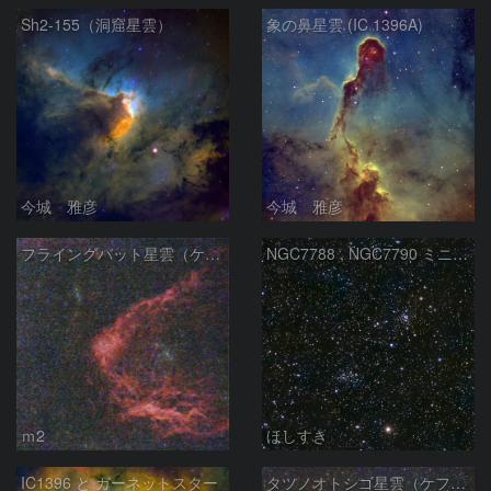
Sh2-155（洞窟星雲）
象の鼻星雲 (IC 1396A)
今城 雅彦
今城 雅彦
フライングバット星雲（ケフェウス座）
NGC7788 , NGC7790 ミニ二重星団
ｍ2
ほしすき
IC1396 と ガーネットスター
タツノオトシゴ星雲（ケフェウス座）