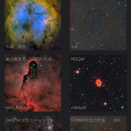
今城 雅彦
ｍ2
象の鼻星雲 （HOO合成）
NGC40
oton_inoue
mikoyan
Ced214 クエスチョンマーク星雲の“心臓部”
IC1396付近の空域 260720