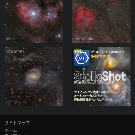
take
momonako
PR
NGC6951
バークレー
サイトマップ
ホーム