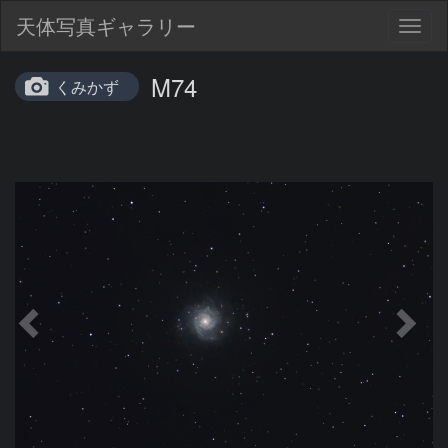
天体写真ギャラリー
Togg
navig
M74
くみかず