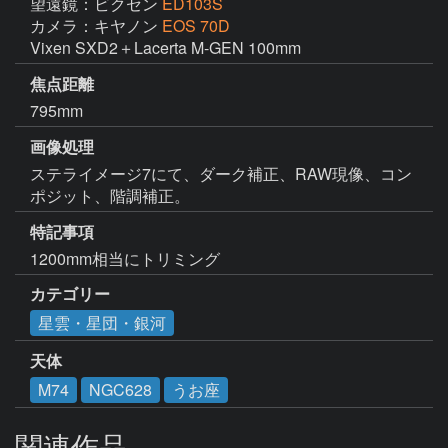
望遠鏡：ビクセン
ED103S
カメラ：キヤノン
EOS 70D
Vixen SXD2＋Lacerta M-GEN 100mm
焦点距離
795mm
画像処理
ステライメージ7にて、ダーク補正、RAW現像、コン
ポジット、階調補正。
特記事項
1200mm相当にトリミング
カテゴリー
星雲・星団・銀河
天体
M74
NGC628
うお座
関連作品