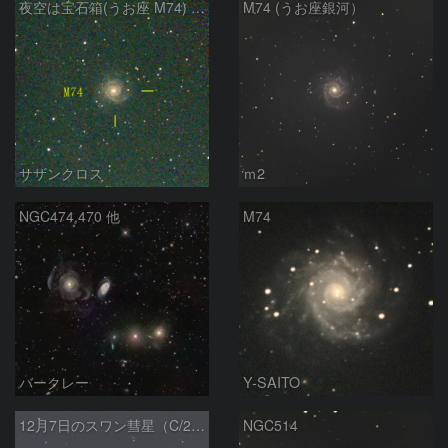
夜空は宝石箱(うお座 M74) Seestar50
M74 (うお座銀河）
サザンクロス
ｍ2
NGC474,470 他
M74
バークレー
Y-SAITO
12月7日のスワン彗星（C/2025R2）
NGC514