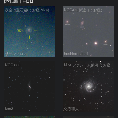
夜空は宝石箱(うお座 M74) Seestar50
NGC470付近（うお座）
サザンクロス
hoshino-satori
NGC 660
M74 ファントム銀河 うお座
ken3
化石職人