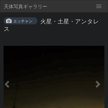
天体写真ギャラリー
Togg
navig
火星・土星・アンタレ
エッチャン
ス