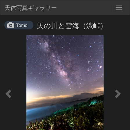
天体写真ギャラリー
Togg
navig
天の川と雲海（渋峠）
Tomo