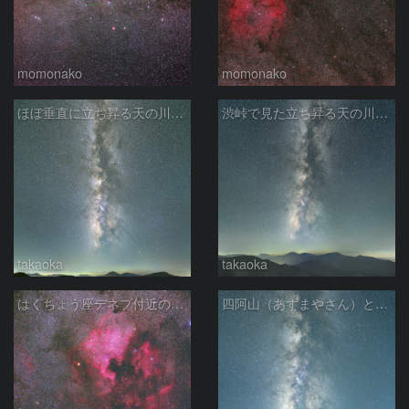
momonako
momonako
ほぼ垂直に立ち昇る天の川銀河
渋峠で見た立ち昇る天の川銀河
takaoka
takaoka
はくちょう座デネブ付近の空域 260720
四阿山（あずまやさん）と立ち昇る夏の銀河