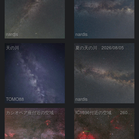
nardis
nardis
天の川
夏の天の川 2026/08/05
TOMO88
nardis
カシオペア座付近の空域 260720
IC1396付近の空域 260720