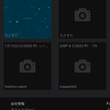
ろどすた
ろどすた
7月10日のC/2023 R1（パンスターズ彗星）
235P & C/2023 R1 7/9
hoshino-satori
masachin2
会社情報
Fo
アストロアーツ
ア