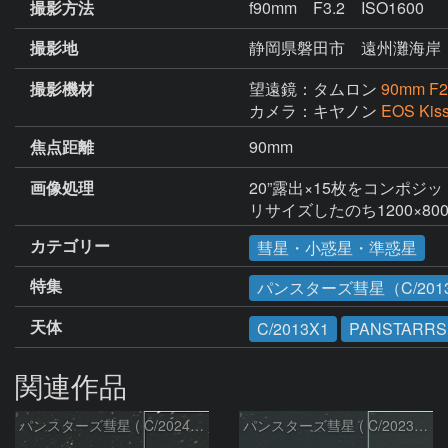
撮影方法
f90mm F3.2 ISO1600
撮影地
静岡県磐田市 遠州灘海岸
撮影機材
望遠鏡：タムロン
90mm F2
カメラ：キヤノン
EOS Kis
焦点距離
90mm
画像処理
20”露出×15枚をコンポジット
リサイズしたのち1200×8
カテゴリー
彗星・小惑星・準惑星
特集
パンスターズ彗星（C/2013
天体
C/2013X1
PANSTARRS
関連作品
パンスターズ彗星 ( C/2024R4 )：2026/07/27
パンスターズ彗星 ( C/2023R1 )：2026/07/09