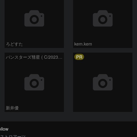
ろどすた
kem.kem
PR
パンスターズ彗星 ( C/2023R1 ) ：2026/05/20
新井優
llow
ストロアーツ