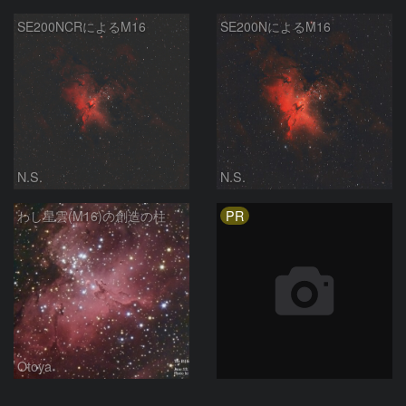
SE200NCRによるM16
SE200NによるM16
N.S.
N.S.
PR
わし星雲(M16)の創造の柱
Otoya