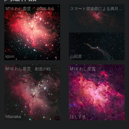
M16 わし星雲 2026-8-6
スマート望遠鏡による満月下の星雲（M16,NGC6960）
ktom
山田昇
M16 わし星雲 創造の柱 へび座
M16 わし星雲
hltanaka
ほしすき