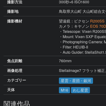
撮影方法
300秒×6 ISO1600
撮影地
鳥取県大山町 大山町総合
撮影機材
望遠鏡：ビクセン
R200SS
カメラ：キヤノン
EOS 70D
・Telescope: Vixen R200SS 
・Mount: Vixen SXP Equator
・Photographing Camera: 
・Filter: HEUIB-II

・Auto Guider: StellaShot1
焦点距離
760mm
画像処理
StellaImage7 フ
カテゴリー
星雲・星団・銀河
天体
M16
わし星雲
関連作品