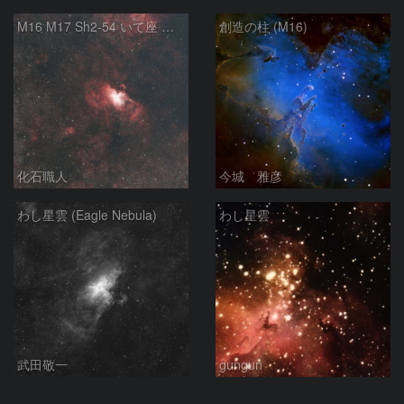
M16 M17 Sh2-54 いて座 へび座
創造の柱 (M16)
化石職人
今城 雅彦
わし星雲 (Eagle Nebula)
わし星雲
武田敬一
gungun