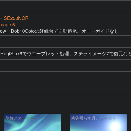
ー
SE250NCR
mage 5
 glow、Dob10Gotoの経緯台で自動追尾、オートガイドなし
スタック、RegiStax6でウエーブレット処理、ステライメージ7で復元
氷柱とオーロラ
峡谷照らす月、オーロラ