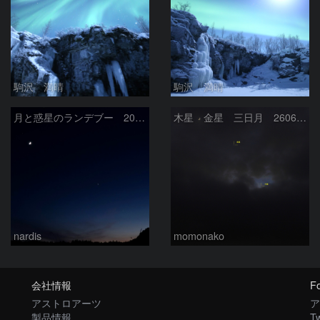
駒沢 満晴
駒沢 満晴
月と惑星のランデブー 2026/06/19
木星 金星 三日月 260618
nardis
momonako
会社情報
Fo
アストロアーツ
ア
製品情報
Tw