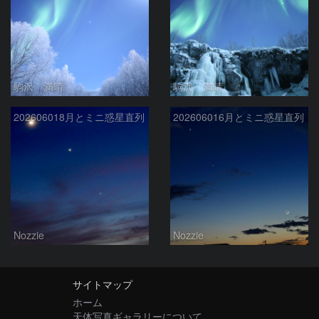
駒沢 満晴
駒沢 満晴
202606018月とミニ惑星直列
202606016月とミニ惑星直列
Nozzie
Nozzie
サイトマップ
ホーム
天体写真ギャラリーについて