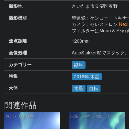
撮影地
さいたま市見沼区春野
撮影機材
望遠鏡：ケンコー・トキナ
カメラ：セレストロン
NexI
フィルターはMoon & Sky
焦点距離
1200mm
画像処理
AutoStakkert!2で
カテゴリー
惑星
特集
2016年 木星
天体
木星
自転
関連作品
極北・天地輝彩
氷瀑、氷柱上に舞うオーロラ