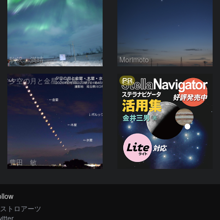
駒沢 満晴
Morimoto
PR
夕空の月と金星・木星・水星の接近 2026/6/18
豊田 敏
llow
ストロアーツ
itter