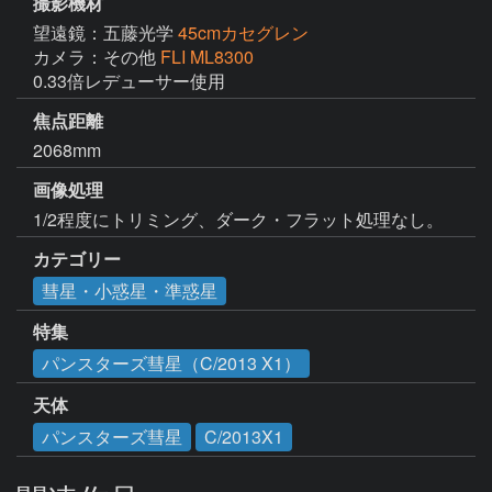
撮影機材
望遠鏡：五藤光学
45cmカセグレン
カメラ：その他
FLI ML8300
0.33倍レデューサー使用
焦点距離
2068mm
画像処理
1/2程度にトリミング、ダーク・フラット処理なし。
カテゴリー
彗星・小惑星・準惑星
特集
パンスターズ彗星（C/2013 X1）
天体
パンスターズ彗星
C/2013X1