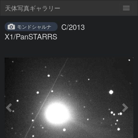
天体写真ギャラリー
Togg
navig
C/2013
モンドシャルナ
X1/PanSTARRS