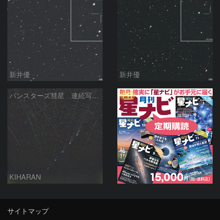
新井優
新井優
PR
パンスターズ彗星 連続写真 再処理
KIHARAN
サイトマップ