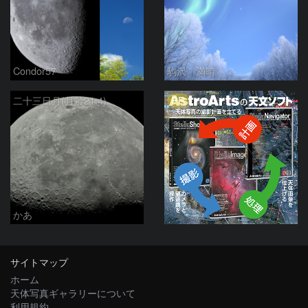
Condor57
駒沢 満晴
PR
二十三日月(月齢21.4)
かあ
サイトマップ
ホーム
天体写真ギャラリーについて
利用規約