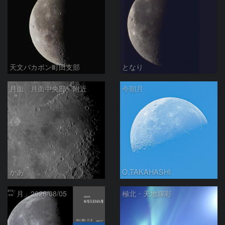
天文バカボン町田支部
となり
月面「月面中央部」附近
今朝月
かあ
O.TAKAHASHI
「月」2026/08/05
極北・天地輝彩