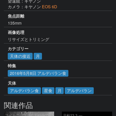
望遠鏡：キヤノン
カメラ：キヤノン
EOS 6D
焦点距離
135mm
画像処理
リサイズとトリミング
カテゴリー
天体の接近
月
特集
2016年5月8日 アルデバラン食
天体
アルデバラン食
星食
月
アルデバラン
関連作品
コペルニクス、カルパチア山脈付近
月齢23.3