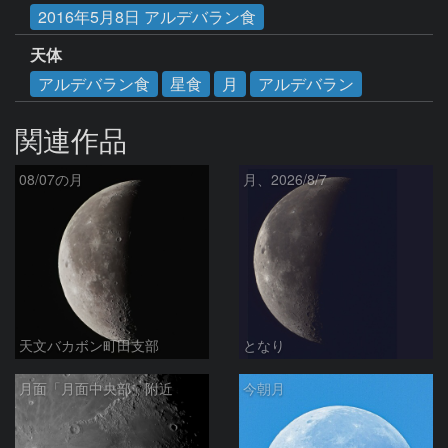
2016年5月8日 アルデバラン食
天体
アルデバラン食
星食
月
アルデバラン
関連作品
08/07の月
月、2026/8/7
天文バカボン町田支部
となり
月面「月面中央部」附近
今朝月