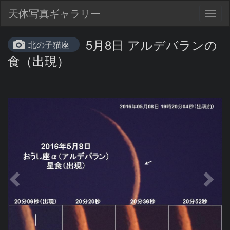
天体写真ギャラリー
Togg
navig
5月8日 アルデバランの
北の子猫座
食（出現）