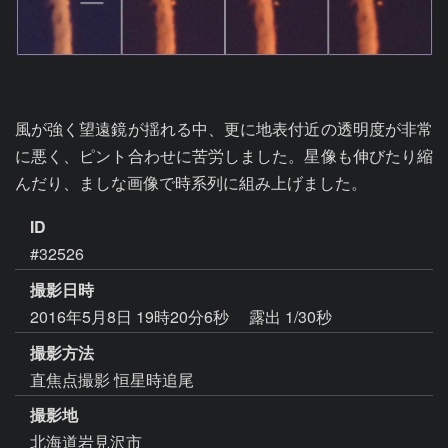
風が強く望遠鏡が揺れる中、更に地表付近の透明度が非常
に悪く、ピント合わせに苦労しました。星像も伸びたり縮
んだり、ましな画像で時系列に組み上げました。
ID
#32526
撮影日時
2016年5月8日 19時20分6秒
露出 1/30秒
撮影方法
直焦点撮影 恒星時追尾
撮影地
北海道岩見沢市