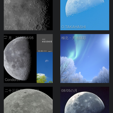
かあ
O.TAKAHASHI
「月」2026/08/05
極北・天地輝彩
Condor57
駒沢 満晴
二十三日月(月齢21.4)
08/05の月