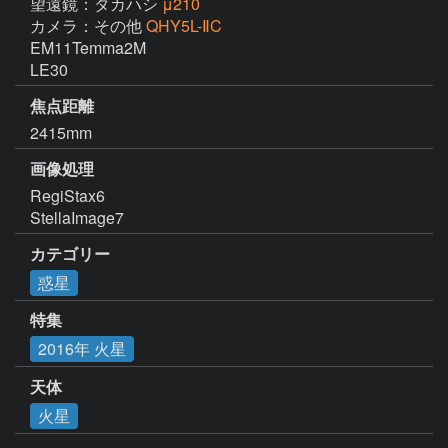
望遠鏡：タカハシ
μ210
カメラ：その他
QHY5L-ⅡC
EM11Temma2M

LE30
焦点距離
2415mm
画像処理
RegiStax6

StellaImage7
カテゴリー
惑星
特集
2016年 火星
天体
火星