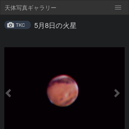
天体写真ギャラリー
Togg
navig
5月8日の火星
TKC