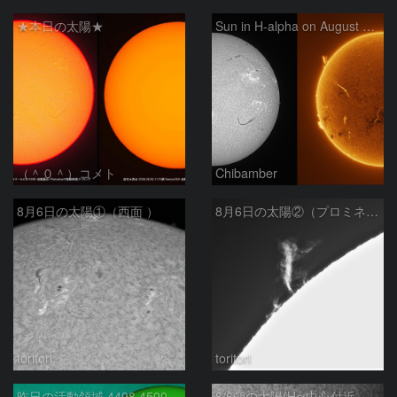
★本日の太陽★
Sun in H-alpha on August 6, 2026
（＾０＾）コメト
Chibamber
8月6日の太陽①（西面 ）
8月6日の太陽②（プロミネン北東縁 ）
toritori
toritori
昨日の活動領域 4498,4500：2026/08/05
8/6朝の太陽(Hα中心付近、4498、4502付近)