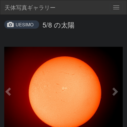
天体写真ギャラリー
Togg
navig
5/8 の太陽
UESIMO