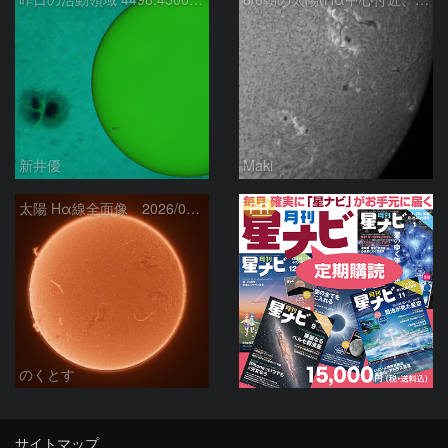
新井優
Maki
PR
太陽 Hα線全面像 2026/08/06
のくとす
サイトマップ