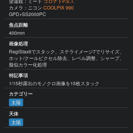
望遠鏡：ミード
コロナドP.S.T.
カメラ：ニコン
COOLPIX 990
GPD+SS2000PC
焦点距離
400mm
画像処理
RegiStax6でスタック、ステライメージ7でリサイズ、
ホット/クールピクセル除去、レベル調整、シャープ、
擬似カラー化処理
特記事項
1/15秒露出のモノクロ画像を15枚スタック
カテゴリー
太陽
天体
太陽