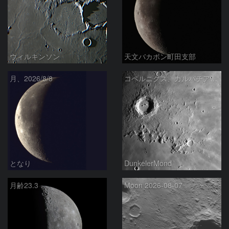
ウィルキンソン
天文バカボン町田支部
月、2026/8/8
コペルニクス、カルパチア山脈付近
となり
DunkelerMond
月齢23.3
Moon 2026-08-07