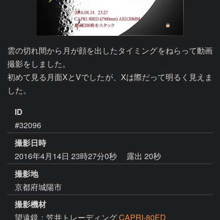
雲の切れ間から月が顔を出したタイミングをねらって動画
撮影をしました。

初めて見る月面XとVでしたが、Xは際だって明るく見えま
した。
ID
#32096
撮影日時
2016年4月14日 23時27分0秒
露出 20秒
撮影地
京都府城陽市
撮影機材
望遠鏡：笠井トレーディング
CAPRI-80ED