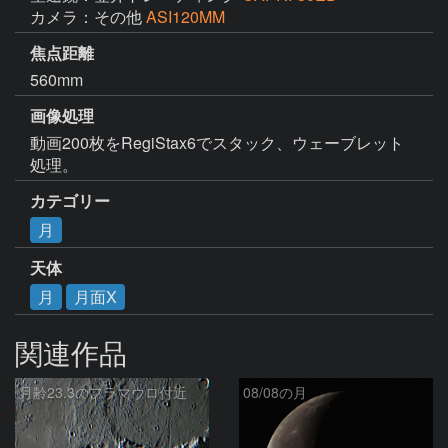
カメラ：その他
ASI120MM
焦点距離
560mm
画像処理
動画200枚をRegiStax6でスタック、ウェーブレット
処理。
カテゴリー
月
天体
月
月面X
関連作品
月齢23.3のフラマウロ付近
08/08の月