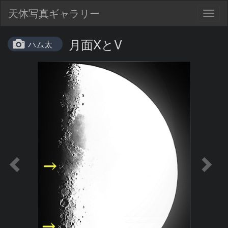
天体写真ギャラリー
Togg
navig
月面XとV
ハム太