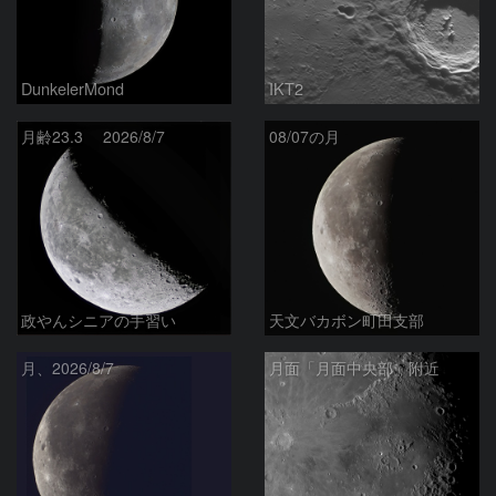
DunkelerMond
IKT2
月齢23.3 2026/8/7
08/07の月
政やんシニアの手習い
天文バカボン町田支部
月、2026/8/7
月面「月面中央部」附近