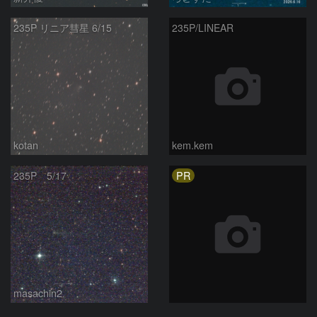
235P リニア彗星 6/15
235P/LINEAR
kotan
kem.kem
PR
235P 5/17
masachin2