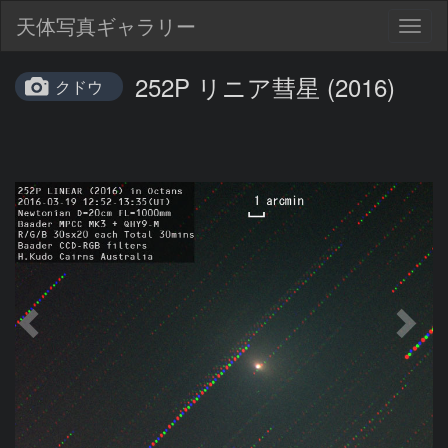
天体写真ギャラリー
Togg
navig
252P リニア彗星 (2016)
クドウ