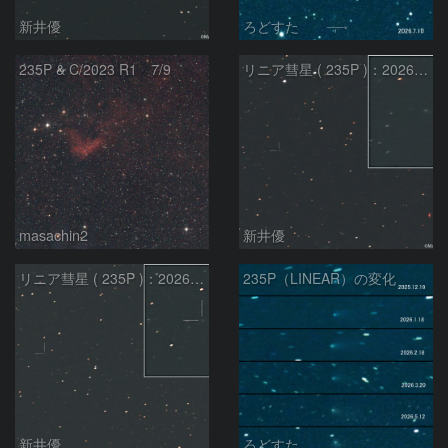
新井優
ろどすた
235P & C/2023 R1 7/9
リニア彗星 ( 235P )：2026/05/20
masachin2
新井優
リニア彗星 ( 235P )：2026/05/29
235P（LINEAR）の変化
新井優
ろどすた