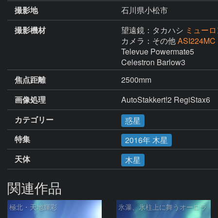
撮影地
石川県小松市
撮影機材
望遠鏡：タカハシ
ミューロン
カメラ：その他
ASI224MC
Televue Powermate5

Celestron Barlow3
焦点距離
2500mm
画像処理
AutoStakkert!2 RegiStax6
カテゴリー
惑星
特集
2016年 木星
天体
木星
関連作品
極北・天地輝彩
氷瀑、氷柱上に舞うオーロラ