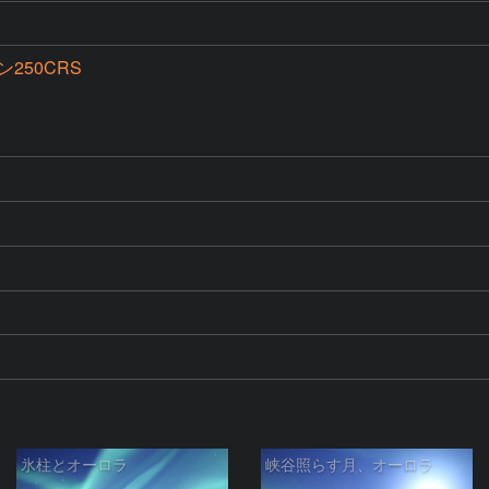
250CRS
氷柱とオーロラ
峡谷照らす月、オーロラ