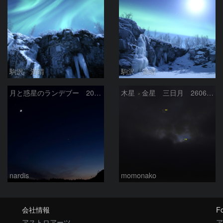
駒沢 満晴
駒沢 満晴
月と惑星のランデブー 2026/06/19
木星 金星 三日月 260618
nardis
momonako
会社情報
Fo
アストロアーツ
ア