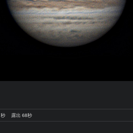
1秒
露出 68秒