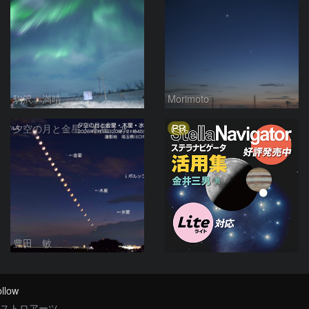
駒沢 満晴
Morimoto
PR
夕空の月と金星・木星・水星の接近 2026/6/18
豊田 敏
llow
ストロアーツ