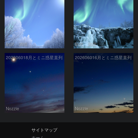
駒沢 満晴
駒沢 満晴
202606018月とミニ惑星直列
202606016月とミニ惑星直列
Nozzie
Nozzie
サイトマップ
ホーム