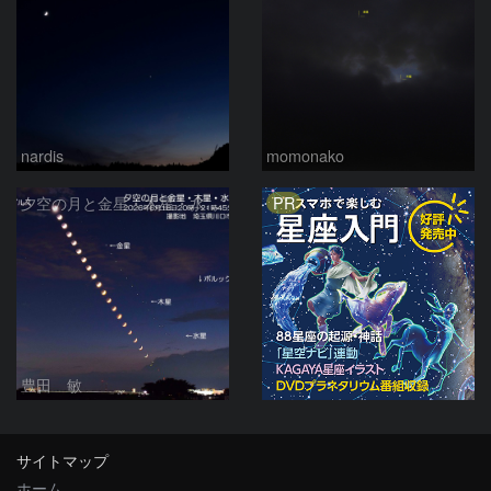
nardis
momonako
PR
夕空の月と金星・木星・水星の接近 2026/6/18
豊田 敏
サイトマップ
ホーム