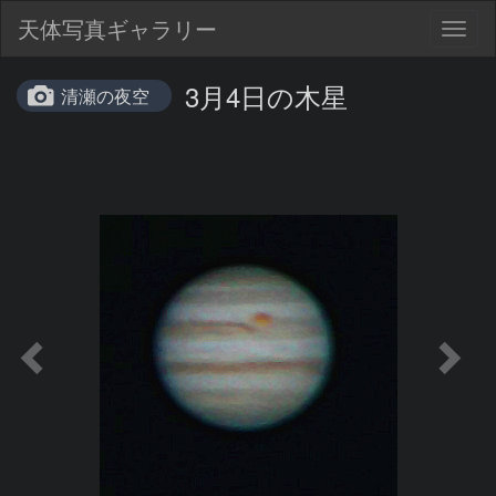
天体写真ギャラリー
Togg
navig
3月4日の木星
清瀬の夜空