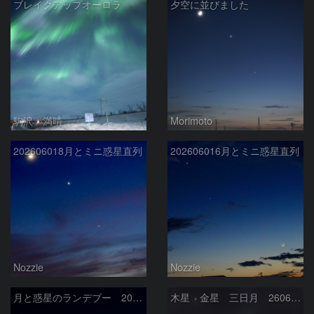
ブレイクアップオーロラ
夕空に並びました
駒沢 満晴
Morimoto
202606018月とミニ惑星直列
202606016月とミニ惑星直列
Nozzie
Nozzie
月と惑星のランデブー 2026/06/19
木星 金星 三日月 260618