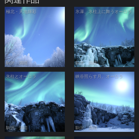
極北・天地輝彩
氷瀑、氷柱上に舞うオーロラ
駒沢 満晴
駒沢 満晴
氷柱とオーロラ
峡谷照らす月、オーロラ
駒沢 満晴
駒沢 満晴