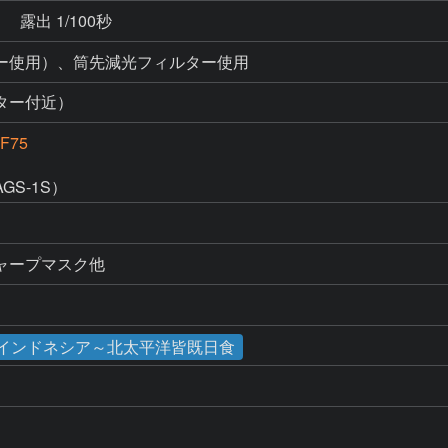
秒
露出 1/100秒
ー使用）、筒先減光フィルター使用
ター付近）
F75
S-1S）
ャープマスク他
食／インドネシア～北太平洋皆既日食