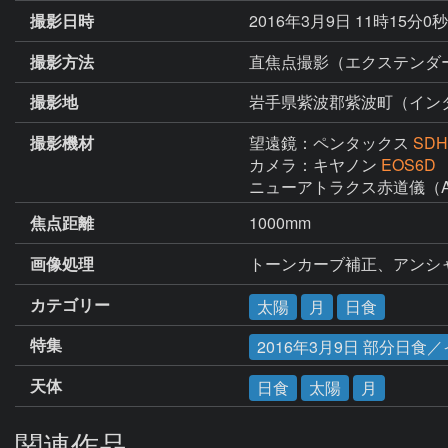
撮影日時
2016年3月9日 11時15分0
撮影方法
直焦点撮影（エクステンダ
撮影地
岩手県紫波郡紫波町（イン
撮影機材
望遠鏡：ペンタックス
SDH
カメラ：キヤノン
EOS6D
ニューアトラクス赤道儀（AG
焦点距離
1000mm
画像処理
トーンカーブ補正、アンシ
カテゴリー
太陽
月
日食
特集
2016年3月9日 部分日
天体
日食
太陽
月
関連作品