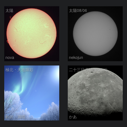
太陽
太陽08/06
nova
nekojun
極北・天地輝彩
二十三日月(月齢21.4)
駒沢 満晴
かあ