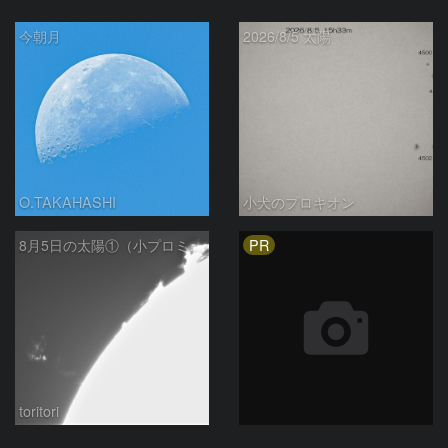
今朝月
2026/8/5 太陽
O.TAKAHASHI
小犬のプロキオン
PR
8月5日の太陽①（小プロミネン噴出 ）
toritori