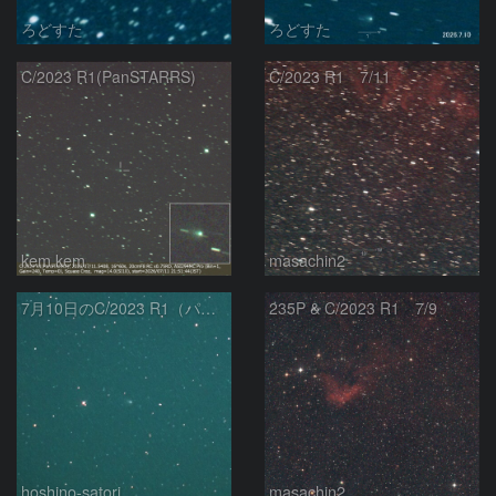
ろどすた
ろどすた
C/2023 R1(PanSTARRS)
C/2023 R1 7/11
kem.kem
masachin2
7月10日のC/2023 R1（パンスターズ彗星）
235P & C/2023 R1 7/9
hoshino-satori
masachin2