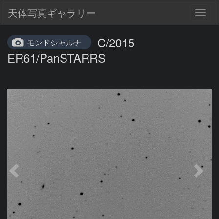
天体写真ギャラリー
Togg
navig
C/2015
モンドシャルナ
ER61/PanSTARRS