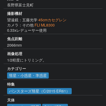
長野県富士見町
撮影機材
望遠鏡：五藤光学
45cmカセグレン
カメラ：その他
FLI ML8300
0.33xレデューサー使用
焦点距離
2066mm
画像処理
1/2程度にトリミング。
カテゴリー
彗星・小惑星・準惑星
特集
パンスターズ彗星（C/2015 ER61）
天体